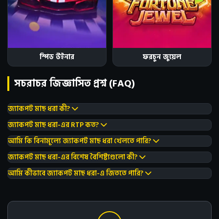
স্পিড উইনার
ফরচুন জুয়েল
সচরাচর জিজ্ঞাসিত প্রশ্ন (FAQ)
জ্যাকপট মাছ ধরা কী?
জ্যাকপট মাছ ধরা-এর RTP কত?
আমি কি বিনামূল্যে জ্যাকপট মাছ ধরা খেলতে পারি?
জ্যাকপট মাছ ধরা-এর বিশেষ বৈশিষ্ট্যগুলো কী?
আমি কীভাবে জ্যাকপট মাছ ধরা-এ জিততে পারি?