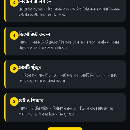
নিবন্ধন বা লগ ইন
১
প্রথমে bolbybol সাইটে আপনার অ্যাকাউন্ট তৈরি করুন অথবা বিদ্যমান
ইউজার আইডি দিয়ে লগ ইন করুন।
ডিপোজিট করুন
২
আপনার অ্যাকাউন্টে প্রয়োজনীয় ফান্ড যোগ করুন যাতে আপনি আপনার
পছন্দমতো বেট সেট করতে পারেন।
গেমটি খুঁজুন
৩
ক্যাসিনো সেকশনে গিয়ে 'জ্যাকপট মাছ ধরা' গেমটি নির্বাচন করুন এবং
লোড হওয়া পর্যন্ত অপেক্ষা করুন।
বেট ও শিকার
৪
আপনার বেটের পরিমাণ নির্ধারণ করুন এবং স্ক্রিনে থাকা মাছগুলোর
লক্ষ্য করে গুলি করে জিতে নিন পুরস্কার।