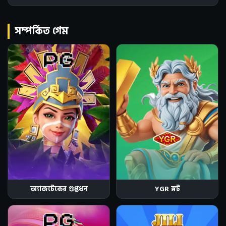
সম্পর্কিত গেম
অ্যাজটেকের গুপ্তধন
YGR স্লট