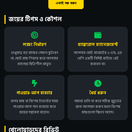
এখনই শুরু করুন
জয়ের টিপস ও কৌশল
লক্ষ্য নির্ধারণ
ব্যাঙ্করোল ম্যানেজমেন্ট
শুধুমাত্র বড় মাছের পেছনে ছুটবেন
আপনার মোট বাজেটের ২-৫% এর
না; ছোট মাছ শিকার করে আপনার
বেশি একটি নির্দিষ্ট রাউন্ডে বেট
ব্যালেন্স স্থিতিশীল রাখুন।
করবেন না।
পাওয়ার-আপ ব্যবহার
ধৈর্য ধরুন
বসের মাছ বা বিশেষ ইভেন্টের সময়
অযথা গুলি না করে সঠিক মুহূর্তের
পাওয়ার-আপ গান ব্যবহার করে
জন্য অপেক্ষা করুন যখন বিশেষ
জয়ের সম্ভাবনা বাড়ান।
মাছগুলো স্ক্রিনে আসে।
খেলোয়াড়দের রিভিউ