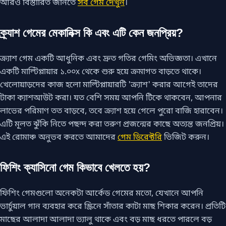
আরও বিস্তারিত জানতে
সব গেম দেখুন
।
ক্র্যাশ গেমের মেকানিক্স কি এবং এটি কেন জনপ্রিয়?
ক্র্যাশ গেম একটি আধুনিক এবং দ্রুত গতির গেমিং অভিজ্ঞতা। এখানে
একটি মাল্টিপ্লায়ার ১.০০x থেকে শুরু হয়ে ক্রমাগত বাড়তে থাকে।
খেলোয়াড়দের কাজ হলো মাল্টিপ্লায়ারটি 'ক্র্যাশ' করার আগেই তাদের
টাকা ক্যাশআউট করা। যত বেশি সময় আপনি টিকে থাকবেন, আপনার
লাভের পরিমাণ তত বাড়বে, তবে ক্র্যাশ হয়ে গেলে পুরো বাজি হারাবেন।
এটি মূলত ঝুঁকি নিতে পছন্দ করা তরুণ প্রজন্মের কাছে অত্যন্ত জনপ্রিয়।
এই রোমাঞ্চ অনুভব করতে আমাদের
গেম ডিরেক্টরি
ভিজিট করুন।
ফিশিং ক্যাসিনো গেম কিভাবে খেলতে হয়?
ফিশিং গেমগুলো অনেকটা আর্কেড গেমের মতো, যেখানে আপনি
ভার্চুয়াল গান ব্যবহার করে স্ক্রিনে সাঁতার কাটা মাছ শিকার করেন। প্রতিটি
মাছের আলাদা আলাদা ভ্যালু থাকে এবং বড় মাছ ধরতে পারলে বড়