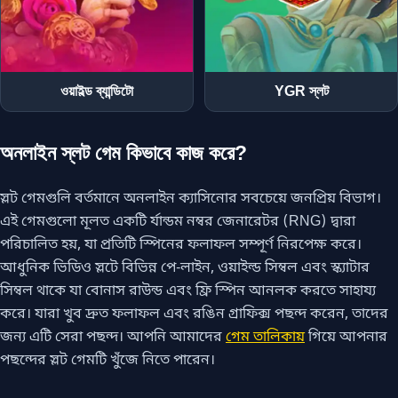
ওয়াইল্ড ব্যান্ডিটো
YGR স্লট
অনলাইন স্লট গেম কিভাবে কাজ করে?
স্লট গেমগুলি বর্তমানে অনলাইন ক্যাসিনোর সবচেয়ে জনপ্রিয় বিভাগ।
এই গেমগুলো মূলত একটি র্যান্ডম নম্বর জেনারেটর (RNG) দ্বারা
পরিচালিত হয়, যা প্রতিটি স্পিনের ফলাফল সম্পূর্ণ নিরপেক্ষ করে।
আধুনিক ভিডিও স্লটে বিভিন্ন পে-লাইন, ওয়াইল্ড সিম্বল এবং স্ক্যাটার
সিম্বল থাকে যা বোনাস রাউন্ড এবং ফ্রি স্পিন আনলক করতে সাহায্য
করে। যারা খুব দ্রুত ফলাফল এবং রঙিন গ্রাফিক্স পছন্দ করেন, তাদের
জন্য এটি সেরা পছন্দ। আপনি আমাদের
গেম তালিকায়
গিয়ে আপনার
পছন্দের স্লট গেমটি খুঁজে নিতে পারেন।