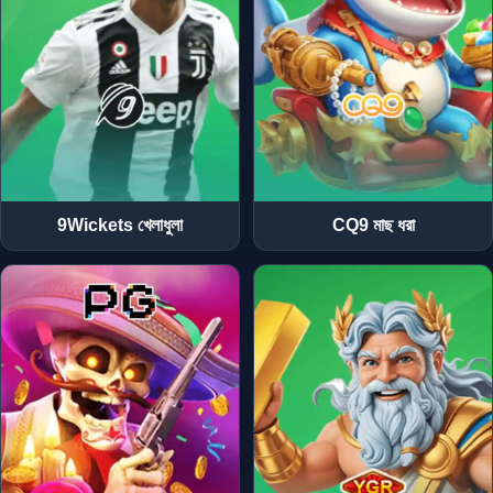
9Wickets খেলাধুলা
CQ9 মাছ ধরা