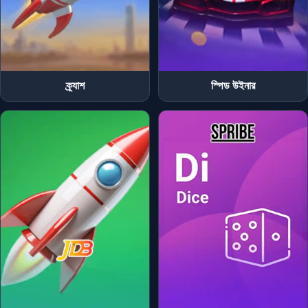
ক্র্যাশ
স্পিড উইনার