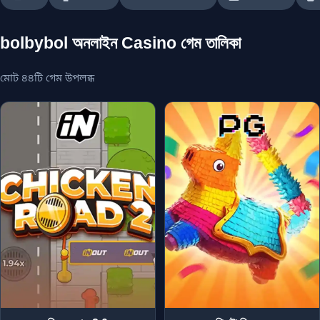
bolbybol অনলাইন Casino গেম তালিকা
মোট ৪৪টি গেম উপলব্ধ