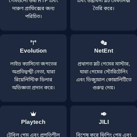
গেমগুলো উচ্চ RTP এবং
এবং উদ্ভাবনী স্লট মেকানিক্স
দারুণ গ্রাফিক্সের জন্য
তৈরি করে।
পরিচিত।
Evolution
NetEnt
লাইভ ক্যাসিনো জগতের
প্রথাগত স্লট গেমের মাস্টার,
অপ্রতিদ্বন্দ্বী নেতা, যারা
যারা গেমের স্টোরিটেলিং
রিয়েলিস্টিক ডিলার
এবং ভিজ্যুয়াল কোয়ালিটিতে
অভিজ্ঞতা প্রদান করে।
গুরুত্ব দেয়।
Playtech
JILI
টেবিল গেম এবং প্রগতিশীল
বিশেষ করে ফিশিং গেম এবং