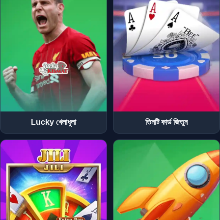
Lucky খেলাধুলা
তিনটি কার্ড জিতুন