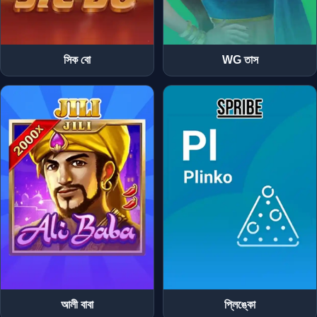
সিক বো
WG তাস
আলী বাবা
প্লিঙ্কো