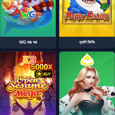
WG মাছ ধরা
হ্যাপি ফিশিং