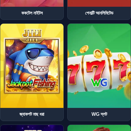
ককটেল নাইটস
পেনাল্টি আনলিমিটেড
জ্যাকপট মাছ ধরা
WG স্লট