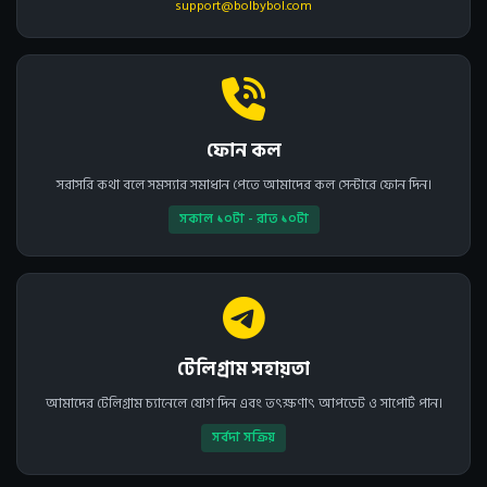
support@bolbybol.com
ফোন কল
সরাসরি কথা বলে সমস্যার সমাধান পেতে আমাদের কল সেন্টারে ফোন দিন।
সকাল ১০টা - রাত ১০টা
টেলিগ্রাম সহায়তা
আমাদের টেলিগ্রাম চ্যানেলে যোগ দিন এবং তৎক্ষণাৎ আপডেট ও সাপোর্ট পান।
সর্বদা সক্রিয়