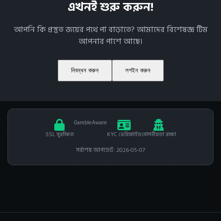
এখনই শুরু করুন!
আপনি কি প্রস্তুত জয়ের পথে পা বাড়াতে? আমাদের বিশেষজ্ঞ টিম
আপনার পাশে আছে।
নিবন্ধন করুন
লগইন করুন
GambleAware
SSL সুরক্ষিত
KYC ভেরিফাইড
গোপনীয়তা রক্ষা
সর্বশেষ আপডেট: 2026-05-07