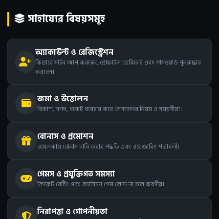
সাহায্যের বিষয়সমূহ
অ্যাকাউন্ট ও রেজিস্ট্রেশন
কিভাবে সাইন আপ করবেন, প্রোফাইল ভেরিফাই এবং পাসওয়ার্ড পুনরুদ্ধার
করবেন।
জমা ও উত্তোলন
বিকাশ, নগদ, রকেট ব্যবহার করে লেনদেনের নিয়ম ও সময়সীমা।
বোনাস ও প্রমোশন
ওয়েলকাম বোনাস দাবি করার পদ্ধতি এবং ওয়েজারিং শর্তাবলী।
গেমস ও প্রযুক্তিগত সমস্যা
ক্রিকেট বেটিং এবং ক্যাসিনো গেম লোড না হলে করণীয়।
নিরাপত্তা ও গোপনীয়তা