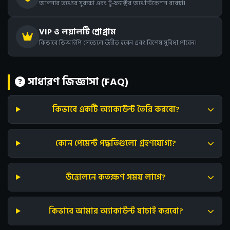
আপনার তথ্যের সুরক্ষা এবং টু-ফ্যাক্টর অথেন্টিকেশন ব্যবস্থা।
VIP ও লয়ালটি প্রোগ্রাম
কিভাবে ভিআইপি লেভেলে উন্নীত হবেন এবং বিশেষ সুবিধা পাবেন।
সাধারণ জিজ্ঞাসা (FAQ)
কিভাবে একটি অ্যাকাউন্ট তৈরি করবো?
কোন পেমেন্ট পদ্ধতিগুলো গ্রহণযোগ্য?
উত্তোলনে কতক্ষণ সময় লাগে?
কিভাবে আমার অ্যাকাউন্ট যাচাই করবো?