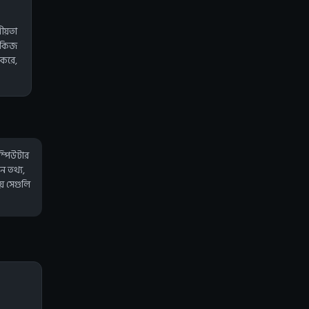
ীয়তা
কুকিজ
 করে,
্পিউটার
ন তথ্য,
় সেগুলি