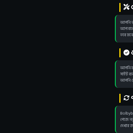
৫
আপনি আপ
আপনাকে 
তবে মনে
৬
আপনি যখ
সাইট ব্য
আপনি যে
৭
Bolbybo
পেজে নত
দেখার জ