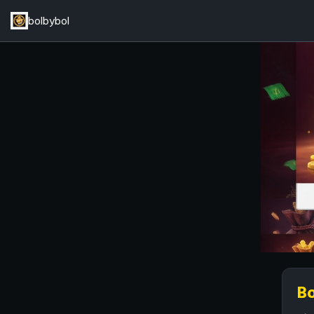
bolbybol
Bo