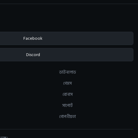
Facebook
Discord
ডাউনলোড
গেমস
বোনাস
সাপোর্ট
গোপনীয়তা