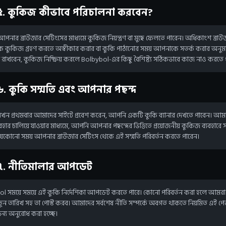
. কুকিজ কীভাবে পরিচালনা করবেন?
নার ব্রাউজার সেটিংসের মাধ্যমে কুকিজ নিয়ন্ত্রণ বা মুছে ফেলতে পারেন। অধিকাংশ ব্রাউ
কুকিজ গ্রহণ করতে অস্বীকার করার বা কুকি পাঠানোর সময় আপনাকে সতর্ক করার অনুমত
 রাখবেন, কুকিজ নিষ্ক্রিয় করলে Bolbybol-এর কিছু বৈশিষ্ট্য সঠিকভাবে কাজ নাও করতে 
. কুকি সম্মতি এবং আপনার পছন্দ
ন প্রথমবার আমাদের সাইটে প্রবেশ করেন, আপনি একটি কুকি ব্যানার দেখতে পাবেন। আম
বহার চালিয়ে যাওয়ার মাধ্যমে, আপনি আপনার পছন্দের ভিত্তিতে প্রয়োজনীয় কুকিজ ব্যবহারে 
কোনো সময় আপনার ব্রাউজার সেটিংস থেকে এই সম্মতি পরিবর্তন করতে পারেন।
. নীতিমালার আপডেট
l সময়ে সময়ে এই কুকি নির্দেশিকা আপডেট করতে পারে। কোনো পরিবর্তন করা হলে আমর
ুন তারিখ সহ তা পোস্ট করব। আমাদের সর্বশেষ নীতি সম্পর্কে অবগত থাকতে নিয়মিত এই প
ন্য অনুরোধ করা হচ্ছে।