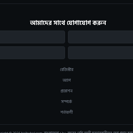
আমাদের সাথে যোগাযোগ করুন
রেজিস্টার
অ্যাপ
প্রমোশন
সম্পর্কে
শর্তাবলী