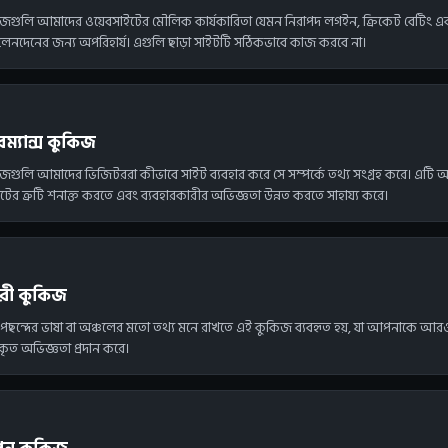
জগুলি আমাদের ওয়েবসাইটের মৌলিক কার্যকারিতা যেমন নিরাপদ লগইন, ক্রিকেট বেটিং এ
লেনদেনের জন্য অপরিহার্য। এগুলি ছাড়া সাইটটি সঠিকভাবে কাজ করবে না।
ম্যান্স কুকিজ
জগুলি আমাদের ভিজিটররা কীভাবে সাইট ব্যবহার করে সে সম্পর্কে তথ্য সংগ্রহ করে। এটি 
টের ত্রুটি শনাক্ত করতে এবং ব্যবহারকারীর অভিজ্ঞতা উন্নত করতে সাহায্য করে।
করী কুকিজ
ছন্দের ভাষা বা অঞ্চলের মতো তথ্য মনে রাখতে এই কুকিজ ব্যবহৃত হয়, যা আপনাকে আর
তকৃত অভিজ্ঞতা প্রদান করে।