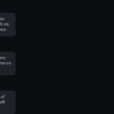
জার
ি দেয়।
পারে।
াদের
সম্মত হন।
া এই
েজটি