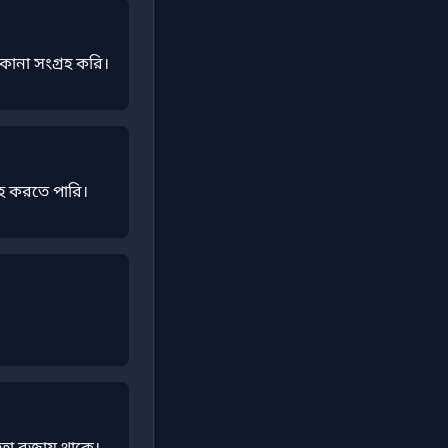
ানা সংগ্রহ করি।
হ করতে পারি।