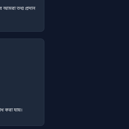
 আমরা তথ্য প্রদান
ধ করা যায়।