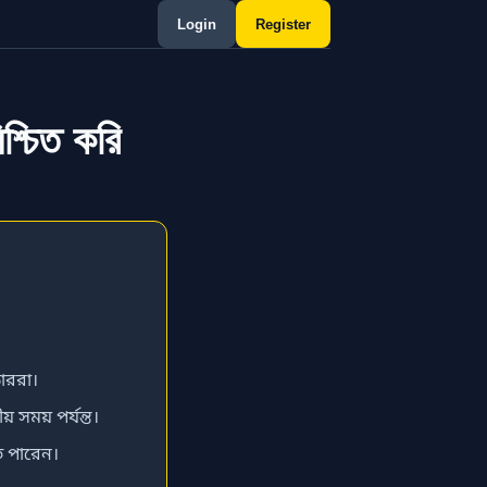
Login
Register
শ্চিত করি
ডাররা।
 সময় পর্যন্ত।
ে পারেন।