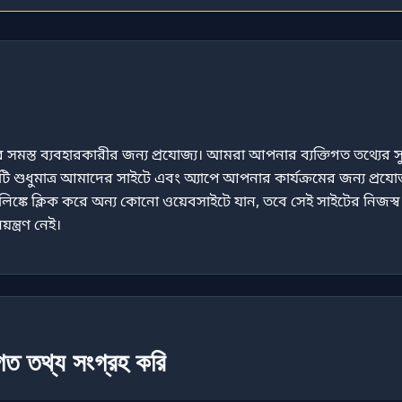
ের সমস্ত ব্যবহারকারীর জন্য প্রযোজ্য। আমরা আপনার ব্যক্তিগত তথ্যের স
তিটি শুধুমাত্র আমাদের সাইটে এবং অ্যাপে আপনার কার্যক্রমের জন্য প্রয
িঙ্কে ক্লিক করে অন্য কোনো ওয়েবসাইটে যান, তবে সেই সাইটের নিজস্ব
্ত্রণ নেই।
গত তথ্য সংগ্রহ করি