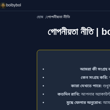
bolbybol
হোম
গোপনীয়তা নীতি
গোপনীয়তা নীতি | b
আমরা কী সংগ্রহ 
কেন সংগ্রহ করি:
প
কারা দেখতে পারে:
শুধু
কতদিন রাখি:
আপনার অ্যাকাউন্ট স
মুছে ফেলার অনুরোধ:
আমাদ