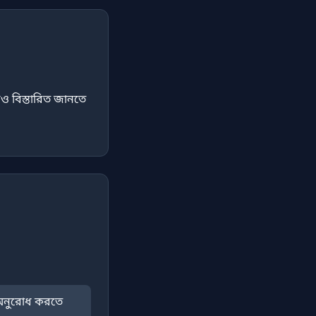
ও বিস্তারিত জানতে
 অনুরোধ করতে