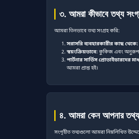
৩. আমরা কীভাবে তথ্য সংগ্
আমরা তিনভাবে তথ্য সংগ্রহ করি:
সরাসরি ব্যবহারকারীর কাছ থেকে:
স্বয়ংক্রিয়ভাবে:
কুকিজ এবং অনুরূপ প
পার্টনার সার্ভিস প্রোভাইডারদের মাধ
আমরা প্রাপ্ত হই।
৪. আমরা কেন আপনার তথ্য 
সংগৃহীত তথ্যগুলো আমরা নিম্নলিখিত উদ্দেশ্