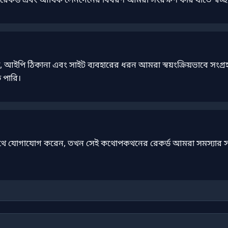
রেকর্ড এবং আর্থিক লেনদেনের বিবরণ আমরা সংরক্ষণ করি যাতে স্বচ্ছ
 আইপি ঠিকানা এবং সাইট ব্যবহারের ধরন আমরা স্বয়ংক্রিয়ভাবে সংগ্র
 পারি।
থে যোগাযোগ করেন, তখন সেই কথোপকথনের রেকর্ড আমরা সমস্যার স