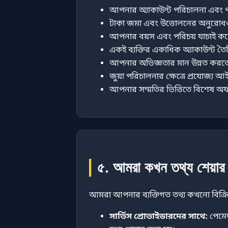
আপনার অ্যাকাউন্ট পরিচালনা এবং পর
টাকা জমা এবং উত্তোলনের অনুরোধ
আপনার বয়স এবং পরিচয় যাচাই কর
একই ব্যক্তির একাধিক অ্যাকাউন্ট তৈ
আপনার অভিজ্ঞতার মান উন্নত করতে 
জুয়া পরিচালনার ক্ষেত্রে প্রযোজ্য 
আপনার সম্মতির ভিত্তিতে বিশেষ অফা
৫. আমরা কখন তথ্য শেয়ার
আমরা আপনার ব্যক্তিগত তথ্য কখনো বিক্রি 
সার্ভিস প্রোভাইডারদের সাথে:
পেমেন