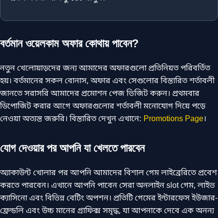
বর্তমান ওয়েলকাম অফার কোথায় পাবেন?
নতুন খেলোয়াড়দের জন্য আমাদের অফারগুলো প্রতিনিয়ত পরিবর্তিত
হয়। বর্তমানের সকল বোনাস, অফার এবং সেগুলোর বিস্তারিত শর্তাবলী
জানতে সরাসরি আমাদের প্রমোশন পেজ ভিজিট করুন। প্রথমবার
ডিপোজিট করার আগে অফারগুলোর শর্তাবলী মনোযোগ দিয়ে পড়ে
নেওয়া অত্যন্ত জরুরি। বিস্তারিত দেখুন এখানে:
Promotions Page
।
যোগ দেওয়ার পর আপনি যা খেলতে পারবেন
অ্যাকাউন্ট খোলার পর আপনি আমাদের বিশাল গেম লাইব্রেরিতে প্রবেশ
করতে পারবেন। এখানে আপনি পাবেন সেরা অনলাইন slot গেম, লাইভ
ক্যাসিনো এবং বিভিন্ন বেটিং অপশন। প্রতিটি গেমের ইন্টারফেস ইউজার-
ফ্রেন্ডলি এবং উচ্চ মানের গ্রাফিক্স সমৃদ্ধ, যা আপনাকে দেবে এক অনন্য