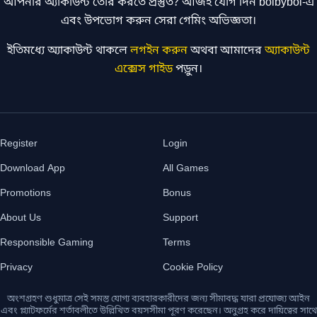
আপনার অ্যাকাউন্ট তৈরি করতে প্রস্তুত? আজই যোগ দিন bolbybol-এ
এবং উপভোগ করুন সেরা গেমিং অভিজ্ঞতা।
ইতিমধ্যে অ্যাকাউন্ট থাকলে
লগইন করুন
অথবা আমাদের
অ্যাকাউন্ট
এক্সেস গাইড
পড়ুন।
Register
Login
Download App
All Games
Promotions
Bonus
About Us
Support
Responsible Gaming
Terms
Privacy
Cookie Policy
অংশগ্রহণ শুধুমাত্র সেই সমস্ত যোগ্য ব্যবহারকারীদের জন্য সীমাবদ্ধ যারা প্রযোজ্য আইন
এবং প্ল্যাটফর্মের শর্তাবলীতে উল্লিখিত বয়সসীমা পূরণ করেছেন। অনুগ্রহ করে দায়িত্বের সাথে