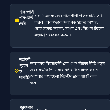
শক্তিশালী
একটি অনন্য এবং শক্তিশালী পাসওয়ার্ড সেট
পাসওয়ার্ড
করুন। নিরাপত্তার জন্য বড় হাতের অক্ষর,
তৈরি
ছোট হাতের অক্ষর, সংখ্যা এবং বিশেষ চিহ্নের
সংমিশ্রণ ব্যবহার করুন।
শর্তাবলী
আমাদের নিয়মাবলী এবং গোপনীয়তা নীতি পড়ুন
গ্রহণ
এবং সম্মতি দিয়ে সাবমিট বাটনে ক্লিক করুন।
ও
আপনার তথ্যগুলো সিস্টেম দ্বারা যাচাই করা
সাবমিট
হবে।
প্রথমবার