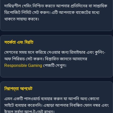
দায়িত্বশীল গেমিং নিশ্চিত করতে আপনার প্রতিদিনের বা সাপ্তাহিক
ডিপোজিট লিমিট সেট করুন। এটি আপনাকে বাজেটের মধ্যে
থাকতে সাহায্য করবে।
সতর্কতা এবং বিরতি
সেশনের সময় মনে করিয়ে দেওয়ার জন্য রিমাইন্ডার এবং কুলিং-
অফ পিরিয়ড সেট করুন। বিস্তারিত জানতে আমাদের
Responsible Gaming
পেজটি দেখুন।
নিরাপত্তা আপডেট
এমন একটি পাসওয়ার্ড ব্যবহার করুন যা আপনি অন্য কোনো
সাইটে ব্যবহার করেননি। এছাড়া আপনার নিবন্ধিত ফোন নম্বর এবং
ইমেল সর্বদা আপ-টু-ডেট রাখুন।