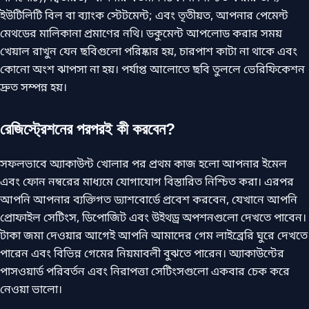
ইউটিলিটি বিল বা ব্যাংক স্টেটমেন্ট; এবং তৃতীয়ত, আপনার পেমেন্ট
মেথডের মালিকানা প্রমাণের নথি। ডকুমেন্ট আপলোড করার সময়
খেয়াল রাখুন যেন ছবিগুলো পরিষ্কার হয়, চারপাশ কাটা না থাকে এবং
কোনো অংশ ঝাপসা না হয়। পর্যাপ্ত আলোতে ছবি তুললে ভেরিফিকেশন
দ্রুত সম্পন্ন হয়।
রেজিস্ট্রেশনের পরপরই কী করবেন?
সফলভাবে অ্যাকাউন্ট খোলার পর প্রথম কাজ হলো আপনার ইমেল
এবং ফোন নম্বরের মাধ্যমে যোগাযোগ বিস্তারিত নিশ্চিত করা। এরপর
আপনি আপনার ব্যক্তিগত ড্যাশবোর্ডে প্রবেশ করবেন, যেখানে আপনি
প্রোফাইল সেটিংস, ডিপোজিট এবং উইথড্র অপশনগুলো দেখতে পাবেন।
টাকা জমা দেওয়ার আগেই আপনি আমাদের গেম লাইব্রেরি ঘুরে দেখতে
পারেন এবং বিভিন্ন গেমের নিয়মাবলী বুঝতে পারেন। অ্যাকাউন্টের
পাসওয়ার্ড পরিবর্তন এবং নিরাপত্তা সেটিংসগুলো একবার চেক করে
নেওয়া ভালো।