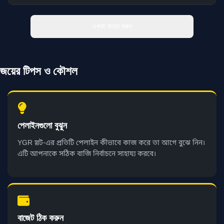
এখনই জয়েন করুন
জয়ের টিপস ও কৌশল
পেলাইনগুলো বুঝুন
YGR স্লট-এর প্রতিটি পেলাইন কীভাবে কাজ করে তা আগে বুঝে নিন।
এটি আপনাকে সঠিক বাজি নির্বাচনে সাহায্য করবে।
বাজেট ঠিক করুন