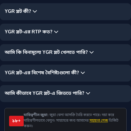
YGR স্লট কী?
YGR স্লট-এর RTP কত?
আমি কি বিনামূল্যে YGR স্লট খেলতে পারি?
YGR স্লট-এর বিশেষ বৈশিষ্ট্যগুলো কী?
আমি কীভাবে YGR স্লট-এ জিততে পারি?
দায়িত্বশীল জুয়া:
জুয়া খেলা আসক্তি তৈরি করতে পারে। দয়া করে
১৮+
দায়িত্বশীলভাবে খেলুন। সাহায্যের জন্য আমাদের
সহায়তা পেজ
ভিজিট
করুন।