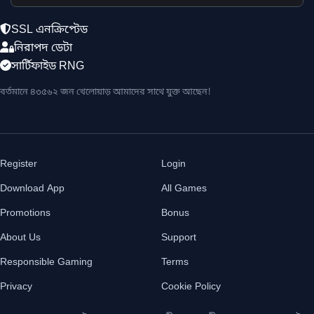
SSL এনক্রিপ্টেড
নিরাপদ ডেটা
সার্টিফাইড RNG
বর্তমানে ৪৩৫৬২ জন খেলোয়াড় আমাদের সাথে যুক্ত আছেন!
Register
Login
Download App
All Games
Promotions
Bonus
About Us
Support
Responsible Gaming
Terms
Privacy
Cookie Policy