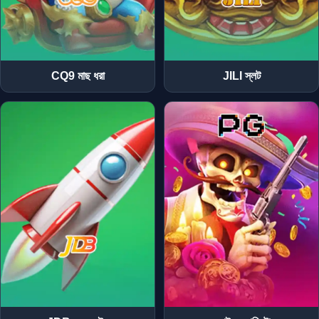
CQ9 মাছ ধরা
JILI স্লট