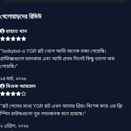
খেলোয়াড়দের রিভিউ
রাহাত খান
"bolbybol-এ YGR স্লট খেলে আমি অনেক মজা পেয়েছি।
গ্রাফিক্সগুলো চমৎকার এবং আমি প্রথম দিনেই কিছু ভালো জয়
পেয়েছি।"
১৫ মার্চ, ২০২৬
মিশুক আহমেদ
"স্লট গেমের মধ্যে YGR স্লট এখন আমার প্রিয়। বিশেষ করে এর ফ্রি
স্পিন রাউন্ডগুলো খুব লাভজনক মনে হয়েছে।"
২ এপ্রিল, ২০২৬