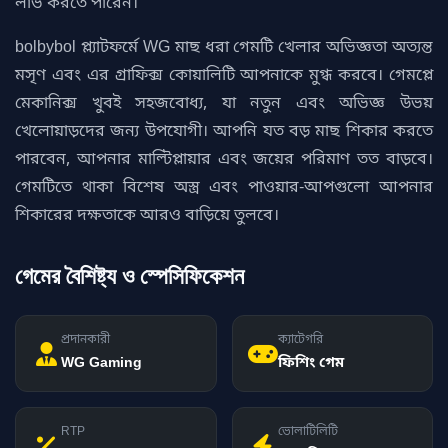
লাভ করতে পারেন।
bolbybol প্ল্যাটফর্মে WG মাছ ধরা গেমটি খেলার অভিজ্ঞতা অত্যন্ত
মসৃণ এবং এর গ্রাফিক্স কোয়ালিটি আপনাকে মুগ্ধ করবে। গেমপ্লে
মেকানিক্স খুবই সহজবোধ্য, যা নতুন এবং অভিজ্ঞ উভয়
খেলোয়াড়দের জন্য উপযোগী। আপনি যত বড় মাছ শিকার করতে
পারবেন, আপনার মাল্টিপ্লায়ার এবং জয়ের পরিমাণ তত বাড়বে।
গেমটিতে থাকা বিশেষ অস্ত্র এবং পাওয়ার-আপগুলো আপনার
শিকারের দক্ষতাকে আরও বাড়িয়ে তুলবে।
গেমের বৈশিষ্ট্য ও স্পেসিফিকেশন
প্রদানকারী
ক্যাটেগরি
WG Gaming
ফিশিং গেম
RTP
ভোলাটিলিটি