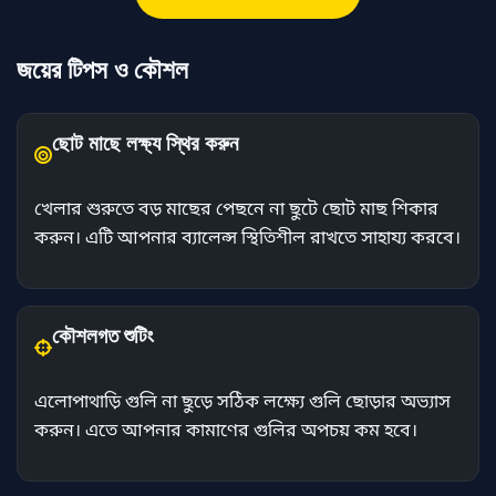
জয়ের টিপস ও কৌশল
ছোট মাছে লক্ষ্য স্থির করুন
খেলার শুরুতে বড় মাছের পেছনে না ছুটে ছোট মাছ শিকার
করুন। এটি আপনার ব্যালেন্স স্থিতিশীল রাখতে সাহায্য করবে।
কৌশলগত শুটিং
এলোপাথাড়ি গুলি না ছুড়ে সঠিক লক্ষ্যে গুলি ছোড়ার অভ্যাস
করুন। এতে আপনার কামাণের গুলির অপচয় কম হবে।