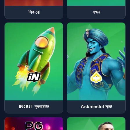
সিক বো
লক্ষ্য
INOUT ব্লকচেইন
Askmeslot স্লট