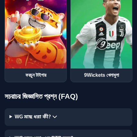
ফরচুন টাইগার
9Wickets খেলাধুলা
সচরাচর জিজ্ঞাসিত প্রশ্ন (FAQ)
WG মাছ ধরা কী?