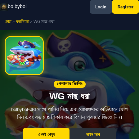
bolbybol
Login
Register
হোম
>
ক্যাসিনো
> WG মাছ ধরা
পেশাদার ফিশিং
WG মাছ ধরা
bolbybol-এর সাথে পানির নিচে এক রোমাঞ্চকর অভিযানে যোগ
দিন এবং বড় মাছ শিকার করে বিশাল পুরস্কার জিতে নিন।
এখনই খেলুন
সাইন আপ