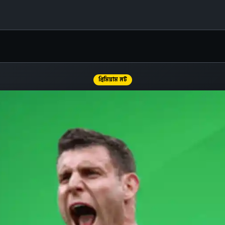
প্রিমিয়াম স্লট