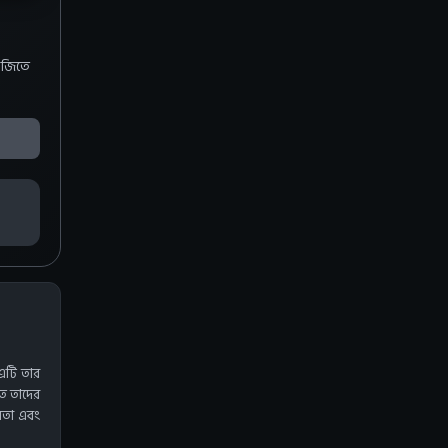
ং জিতে
এটি তার
লত তাদের
িতা এবং