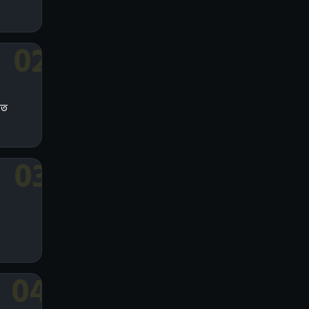
02
তে
03
04