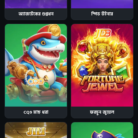
অ্যাজটেকের গুপ্তধন
স্পিড উইনার
CQ9 মাছ ধরা
ফরচুন জুয়েল