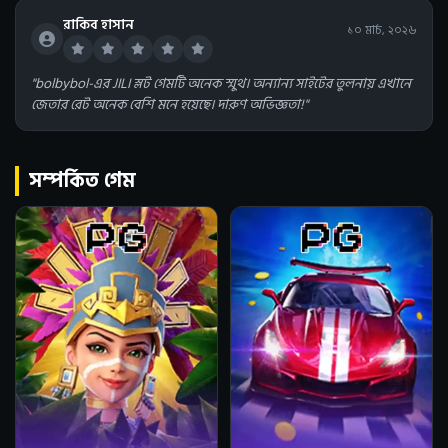
রাকিব হাসান
১০ মার্চ, ২০২৬
"bolbybol-এর JILI স্লট গেমটি অনেক স্মুথ। অন্যান্য সাইটের তুলনায় এখানে
জেতার রেট অনেক বেশি মনে হয়েছে। দারুণ অভিজ্ঞতা!"
সম্পর্কিত গেম