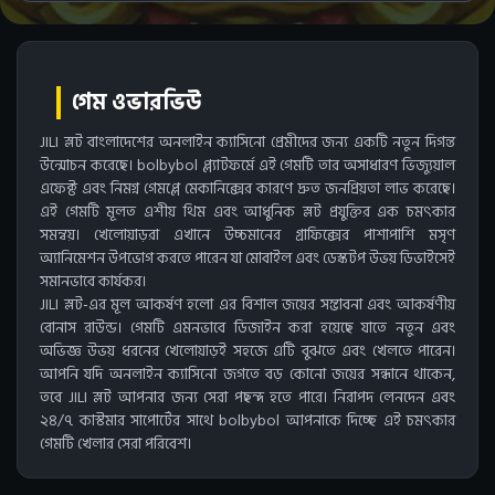
গেম ওভারভিউ
JILI স্লট বাংলাদেশের অনলাইন ক্যাসিনো প্রেমীদের জন্য একটি নতুন দিগন্ত
উন্মোচন করেছে। bolbybol প্ল্যাটফর্মে এই গেমটি তার অসাধারণ ভিজ্যুয়াল
এফেক্ট এবং নিমগ্ন গেমপ্লে মেকানিক্সের কারণে দ্রুত জনপ্রিয়তা লাভ করেছে।
এই গেমটি মূলত এশীয় থিম এবং আধুনিক স্লট প্রযুক্তির এক চমৎকার
সমন্বয়। খেলোয়াড়রা এখানে উচ্চমানের গ্রাফিক্সের পাশাপাশি মসৃণ
অ্যানিমেশন উপভোগ করতে পারেন যা মোবাইল এবং ডেস্কটপ উভয় ডিভাইসেই
সমানভাবে কার্যকর।
JILI স্লট-এর মূল আকর্ষণ হলো এর বিশাল জয়ের সম্ভাবনা এবং আকর্ষণীয়
বোনাস রাউন্ড। গেমটি এমনভাবে ডিজাইন করা হয়েছে যাতে নতুন এবং
অভিজ্ঞ উভয় ধরনের খেলোয়াড়ই সহজে এটি বুঝতে এবং খেলতে পারেন।
আপনি যদি অনলাইন ক্যাসিনো জগতে বড় কোনো জয়ের সন্ধানে থাকেন,
তবে JILI স্লট আপনার জন্য সেরা পছন্দ হতে পারে। নিরাপদ লেনদেন এবং
২৪/৭ কাস্টমার সাপোর্টের সাথে bolbybol আপনাকে দিচ্ছে এই চমৎকার
গেমটি খেলার সেরা পরিবেশ।