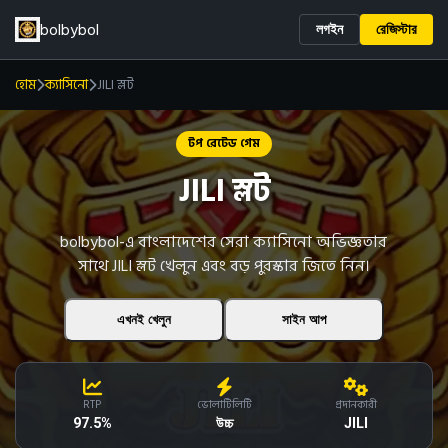
bolbybol
লগইন
রেজিস্টার
হোম
ক্যাসিনো
JILI স্লট
টপ রেটেড গেম
JILI স্লট
bolbybol-এ বাংলাদেশের সেরা ক্যাসিনো অভিজ্ঞতার
সাথে JILI স্লট খেলুন এবং বড় পুরস্কার জিতে নিন।
এখনই খেলুন
সাইন আপ
RTP
ভোলাটিলিটি
প্রদানকারী
97.5%
উচ্চ
JILI