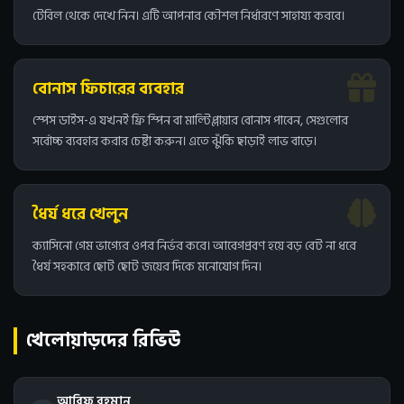
টেবিল থেকে দেখে নিন। এটি আপনার কৌশল নির্ধারণে সাহায্য করবে।
বোনাস ফিচারের ব্যবহার
স্পেস ডাইস-এ যখনই ফ্রি স্পিন বা মাল্টিপ্লায়ার বোনাস পাবেন, সেগুলোর
সর্বোচ্চ ব্যবহার করার চেষ্টা করুন। এতে ঝুঁকি ছাড়াই লাভ বাড়ে।
ধৈর্য ধরে খেলুন
ক্যাসিনো গেম ভাগ্যের ওপর নির্ভর করে। আবেগপ্রবণ হয়ে বড় বেট না ধরে
ধৈর্য সহকারে ছোট ছোট জয়ের দিকে মনোযোগ দিন।
খেলোয়াড়দের রিভিউ
আরিফ রহমান