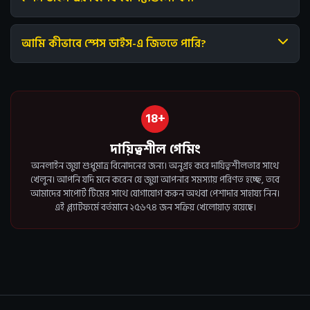
আমি কীভাবে স্পেস ডাইস-এ জিততে পারি?
18+
দায়িত্বশীল গেমিং
অনলাইন জুয়া শুধুমাত্র বিনোদনের জন্য। অনুগ্রহ করে দায়িত্বশীলতার সাথে
খেলুন। আপনি যদি মনে করেন যে জুয়া আপনার সমস্যায় পরিণত হচ্ছে, তবে
আমাদের সাপোর্ট টিমের সাথে যোগাযোগ করুন অথবা পেশাদার সাহায্য নিন।
এই প্ল্যাটফর্মে বর্তমানে ২৫৬৭৪ জন সক্রিয় খেলোয়াড় রয়েছে।