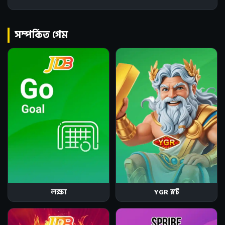
সম্পর্কিত গেম
লক্ষ্য
YGR স্লট