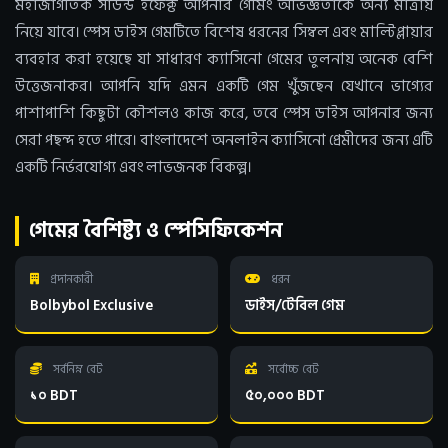
মহাজাগতিক সাউন্ড ইফেক্ট আপনার গেমিং অভিজ্ঞতাকে অন্য মাত্রায়
নিয়ে যাবে। স্পেস ডাইস গেমটিতে বিশেষ ধরনের সিম্বল এবং মাল্টিপ্লায়ার
ব্যবহার করা হয়েছে যা সাধারণ ক্যাসিনো গেমের তুলনায় অনেক বেশি
উত্তেজনাকর। আপনি যদি এমন একটি গেম খুঁজছেন যেখানে ভাগ্যের
পাশাপাশি কিছুটা কৌশলও কাজ করে, তবে স্পেস ডাইস আপনার জন্য
সেরা পছন্দ হতে পারে। বাংলাদেশে অনলাইন ক্যাসিনো প্রেমীদের জন্য এটি
একটি নির্ভরযোগ্য এবং লাভজনক বিকল্প।
গেমের বৈশিষ্ট্য ও স্পেসিফিকেশন
প্রদানকারী
ধরন
Bolbybol Exclusive
ডাইস/টেবিল গেম
সর্বনিম্ন বেট
সর্বোচ্চ বেট
১০ BDT
৫০,০০০ BDT