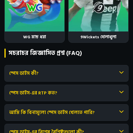
WG মাছ ধরা
9Wickets খেলাধুলা
সচরাচর জিজ্ঞাসিত প্রশ্ন (FAQ)
স্পেস ডাইস কী?
স্পেস ডাইস-এর RTP কত?
আমি কি বিনামূল্যে স্পেস ডাইস খেলতে পারি?
স্পেস ডাইস-এর বিশেষ বৈশিষ্ট্যগুলো কী?