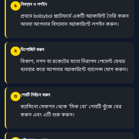
নিবন্ধন ও লগইন
১
প্রথমে bolbybol প্ল্যাটফর্মে একটি অ্যাকাউন্ট তৈরি করুন
অথবা আপনার বিদ্যমান অ্যাকাউন্টে লগইন করুন।
ডিপোজিট করুন
২
বিকাশ, নগদ বা রকেটের মতো নিরাপদ পেমেন্ট মেথড
ব্যবহার করে আপনার অ্যাকাউন্টে ব্যালেন্স যোগ করুন।
গেমটি নির্বাচন করুন
৩
ক্যাসিনো সেকশন থেকে 'সিক বো' গেমটি খুঁজে বের
করুন এবং এটি শুরু করুন।