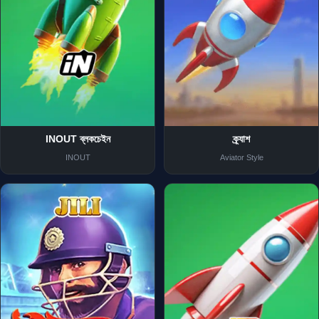
INOUT ব্লকচেইন
ক্র্যাশ
INOUT
Aviator Style