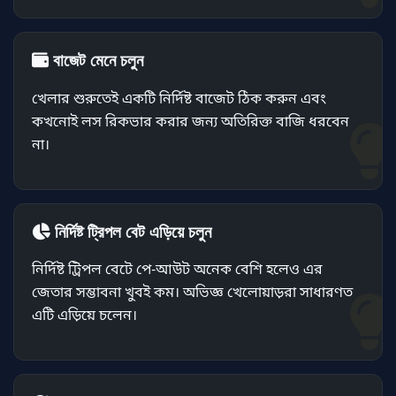
বাজেট মেনে চলুন
খেলার শুরুতেই একটি নির্দিষ্ট বাজেট ঠিক করুন এবং
কখনোই লস রিকভার করার জন্য অতিরিক্ত বাজি ধরবেন
না।
নির্দিষ্ট ট্রিপল বেট এড়িয়ে চলুন
নির্দিষ্ট ট্রিপল বেটে পে-আউট অনেক বেশি হলেও এর
জেতার সম্ভাবনা খুবই কম। অভিজ্ঞ খেলোয়াড়রা সাধারণত
এটি এড়িয়ে চলেন।