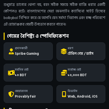
শুধুমাত্র ভাগ্যের খেলা নয়, বরং সঠিক সময়ে সঠিক বাজি ধরার একটি
কৌশলও বটে। বাংলাদেশের সেরা অনলাইন ক্যাসিনো সাইট হিসেবে
bolbybol নিশ্চিত করে যে আপনি যেন সর্বদা নিরাপদ এবং স্বচ্ছ পরিবেশে
এই রোমাঞ্চকর গেমটি উপভোগ করতে পারেন।
গেমের বৈশিষ্ট্য ও স্পেসিফিকেশন
প্রদানকারী
ধরণ
Spribe Gaming
টেবিল গেম / ডাইস
সর্বনিম্ন বেট
সর্বোচ্চ বেট
১০ BDT
১০,০০০ BDT
ফেয়ারনেস
ডিভাইস
Provably Fair
Web, Android, iOS