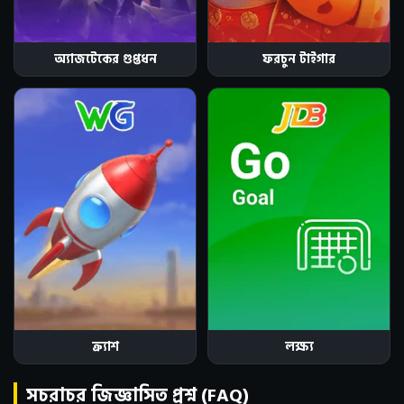
অ্যাজটেকের গুপ্তধন
ফরচুন টাইগার
ক্র্যাশ
লক্ষ্য
সচরাচর জিজ্ঞাসিত প্রশ্ন (FAQ)