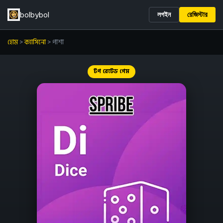
bolbybol
লগইন
রেজিস্টার
হোম
>
ক্যাসিনো
> পাশা
টপ রেটেড গেম