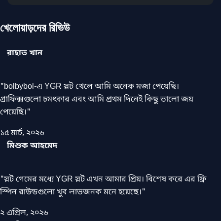
পেয়েছি।"
১৫ মার্চ, ২০২৬
মিশুক আহমেদ
"স্লট গেমের মধ্যে YGR স্লট এখন আমার প্রিয়। বিশেষ করে এর ফ্রি
স্পিন রাউন্ডগুলো খুব লাভজনক মনে হয়েছে।"
২ এপ্রিল, ২০২৬
সাদিয়া সুলতানা
"খুবই স্মুথ গেমপ্লে। মোবাইল দিয়ে খুব সহজেই bolbybol-এ YGR স্লট
খেলা যায়। আমি সবাইকে এটি ট্রাই করতে বলব।"
৩০ এপ্রিল, ২০২৬
সম্পর্কিত গেমসমূহ