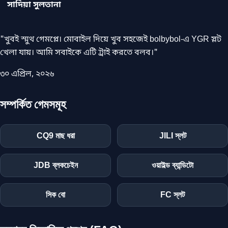
CQ9 মাছ ধরা
JILI স্লট
JDB ব্লকচেইন
ওয়াইল্ড ব্যান্ডিটো
সিক বো
FC স্লট
সচরাচর জিজ্ঞাসিত প্রশ্ন (FAQ)
YGR স্লট কী?
YGR স্লট-এর RTP কত?
আমি কি বিনামূল্যে YGR স্লট খেলতে পারি?