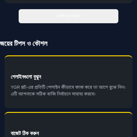
পেলাইনগুলো বুঝুন
YGR স্লট-এর প্রতিটি পেলাইন কীভাবে কাজ করে তা আগে বুঝে নিন।
এটি আপনাকে সঠিক বাজি নির্বাচনে সাহায্য করবে।
বাজেট ঠিক করুন
খেলতে বসার আগে একটি নির্দিষ্ট বাজেট নির্ধারণ করুন এবং হারানো
অর্থ পুনরুদ্ধারের জন্য আবেগপ্রবণ হয়ে বাজি ধরবেন না।
বোনাস ব্যবহার করুন
bolbybol প্রদত্ত ক্যাসিনো বোনাস এবং ফ্রি স্পিন অফারগুলোর সুবিধা