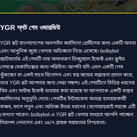
খুঁজছেন যা একই সাথে বিনোদন এবং বড় জয়ের সম্ভাবনা প্রদান করে,
তবে YGR স্লট আপনার জন্য সেরা পছন্দ। এই গেমটিতে বিভিন্ন ধরনের
থিম এবং সাউন্ড ইফেক্ট ব্যবহার করা হয়েছে যা আপনাকে একটি বাস্তব
ক্যাসিনোর অনুভূতি দেবে। গেমটির ইন্টারফেস অত্যন্ত ব্যবহারকারী
বান্ধব, ফলে নতুন এবং অভিজ্ঞ উভয় ধরনের খেলোয়াড়রাই সহজে এটি
খেলতে পারেন। bolbybol-এ YGR স্লট খেলার মাধ্যমে আপনি পাচ্ছেন
নিরাপদ লেনদেন এবং ২৪/৭ গ্রাহক সহায়তার নিশ্চয়তা।
গেমের বৈশিষ্ট্য ও স্পেসিফিকেশন
প্রদানকারী
ক্যাটেগরি
YGR Gaming
ভিডিও স্লট
RTP
ভোলাটিলিটি
96.5%
মাঝারি - উচ্চ