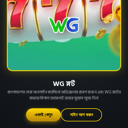
WG স্লট
বাংলাদেশের সেরা অনলাইন ক্যাসিনো অভিজ্ঞতায় প্রবেশ করুন এবং WG স্লটের
মাধ্যমে বিশাল জ্যাকপট জয়ের সুযোগ লুফে নিন!
এখনই খেলুন
সাইন আপ করুন