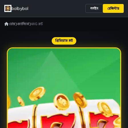
bolbybol
লগইন
রেজিস্টার
হোম
ক্যাসিনো
WG স্লট
প্রিমিয়াম স্লট