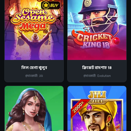
তিল মেগা খুলুন
ক্রিকেট বাদশাহ 18
প্রদানকারী: Jili
প্রদানকারী: Evolution