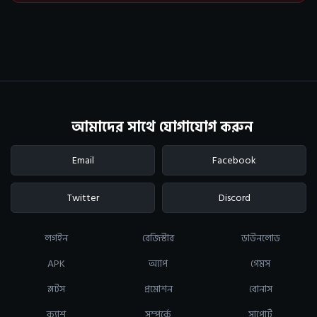
আমাদের সাথে যোগাযোগ করুন
Email
Facebook
Twitter
Discord
লগইন
রেজিস্টার
ডাউনলোড
APK
অ্যাপ
গেমস
স্লটস
প্রমোশন
বোনাস
ক্যাশ
সম্পর্কে
সাপোর্ট