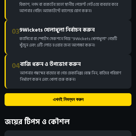
বিকাশ, নগদ বা রকেটের মতো স্থানীয় পেমেন্ট গেটওয়ে ব্যবহার করে
আপনার গেমিং অ্যাকাউন্টে ব্যালেন্স যোগ করুন।
03
9Wickets খেলাধুলা নির্বাচন করুন
ক্যাসিনো বা স্পোর্টস সেকশনে গিয়ে "9Wickets খেলাধুলা" গেমটি
খুঁজুন এবং এটি লোড হওয়ার জন্য অপেক্ষা করুন।
04
বাজি ধরুন ও উপভোগ করুন
আপনার পছন্দের বাজার বা গেম মেকানিক্স বেছে নিন, বাজির পরিমাণ
নির্ধারণ করুন এবং খেলা শুরু করুন।
এখনই নিবন্ধন করুন
জয়ের টিপস ও কৌশল