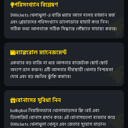
পরিসংখ্যান বিশ্লেষণ
9Wickets খেলাধুলা-এ বাজি ধরার আগে দলের বর্তমান ফর্ম
এবং প্লেয়ারদের পরিসংখ্যান ভালোভাবে যাচাই করে নিন।
সঠিক তথ্য আপনাকে সঠিক সিদ্ধান্তে পৌঁছাতে সাহায্য করবে।
ব্যাঙ্করোল ম্যানেজমেন্ট
একবারে বড় বাজি না ধরে আপনার বাজেটকে ছোট ছোট
অংশে ভাগ করুন। এটি আপনার দীর্ঘস্থায়ী খেলার নিশ্চয়তা
দেবে এবং বড় ক্ষতির ঝুঁকি কমাবে।
বোনাসের সুবিধা নিন
bolbybol নিয়মিতভাবে খেলোয়াড়দের ফ্রি বেট এবং
ডিপোজিট বোনাস প্রদান করে। এই বোনাসগুলো ব্যবহার করে
9Wickets খেলাধুলা খেলুন এবং জেতার সুযোগ বাড়ান।