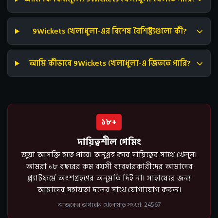
9Wickets খেলাধুলা-এর বিশেষ বৈশিষ্ট্যগুলো কী?
আমি কীভাবে 9Wickets খেলাধুলা-এ জিততে পারি?
১৮+
দায়িত্বশীল গেমিং
জুয়া আসক্তি হতে পারে। অনুগ্রহ করে দায়িত্বের সাথে খেলুন।
আমরা ১৮ বছরের কম বয়সী ব্যবহারকারীদের আমাদের
প্ল্যাটফর্মে অংশগ্রহণের অনুমতি দিই না। সাহায্যের জন্য
আমাদের সহায়তা দলের সাথে যোগাযোগ করুন।
আজকের ভাগ্যবান খেলোয়াড় সংখ্যা: 24567