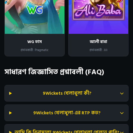
WG তাস
আলী বাবা
প্রদানকারী: Pragmatic
প্রদানকারী: Jili
সাধারণ জিজ্ঞাসিত প্রশ্নাবলী (FAQ)
9Wickets খেলাধুলা কী?
9Wickets খেলাধুলা-এর RTP কত?
আমি কি বিনামূল্যে 9Wickets খেলাধুলা খেলতে পারি?